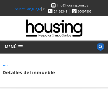
info@housing.com.uy
Select Language
▼
24192343
95097809
MENÚ
Inicio
Detalles del inmueble