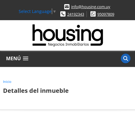
info@housing.com.uy
Select Language
▼
24192343
95097809
MENÚ
Inicio
Detalles del inmueble