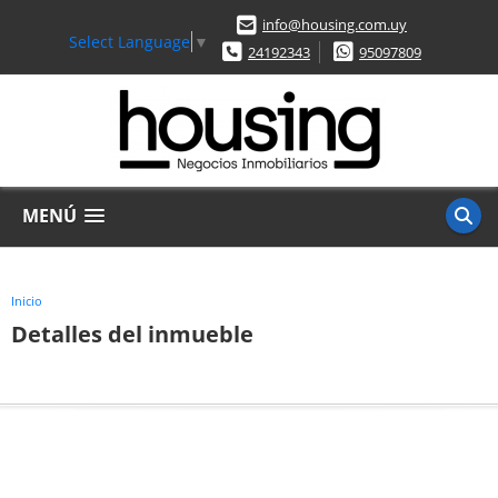
info@housing.com.uy
Select Language
▼
24192343
95097809
MENÚ
Inicio
Detalles del inmueble