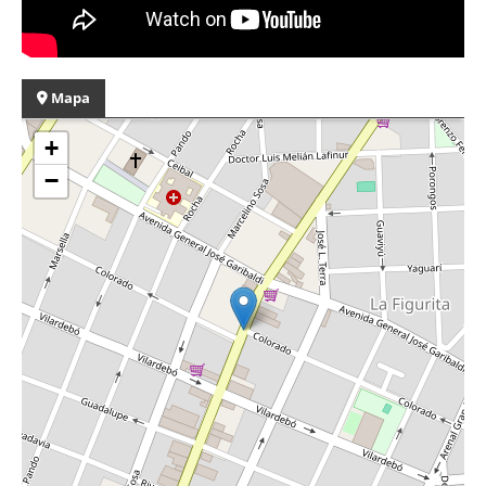
Mapa
+
−