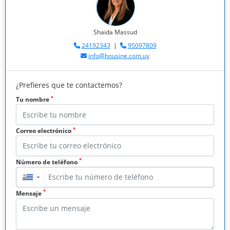
Shaida Massud
24192343
|
95097809
info@housing.com.uy
¿Prefieres que te contactemos?
*
Tu nombre
*
Correo electrónico
*
Número de teléfono
▼
*
Mensaje