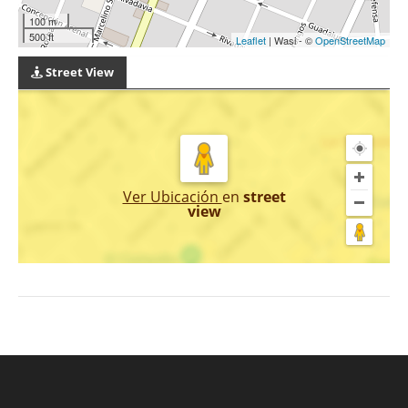
100 m
500 ft
Leaflet
| Wasi - ©
OpenStreetMap
Street View
Ver Ubicación
en
street
view