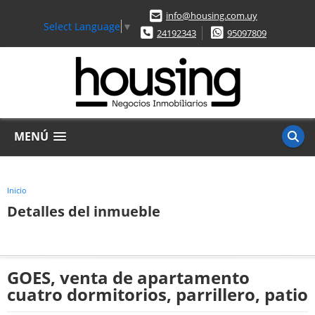
info@housing.com.uy
Select Language
▼
24192343
95097809
MENÚ
Inicio
Detalles del inmueble
GOES, venta de apartamento
cuatro dormitorios, parrillero, patio