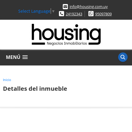
info@housing.com.uy
Select Language
▼
24192343
95097809
MENÚ
Inicio
Detalles del inmueble