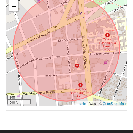
−
100 m
500 ft
Leaflet
| Wasi - ©
OpenStreetMap