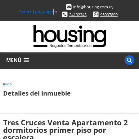
info@housing.com.uy
Select Language
▼
24192343
95097809
MENÚ
Inicio
Detalles del inmueble
Tres Cruces Venta Apartamento 2
dormitorios primer piso por
escalera