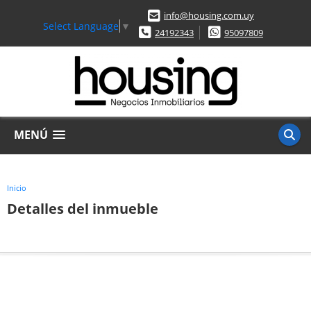
info@housing.com.uy
Select Language
▼
24192343
95097809
MENÚ
Inicio
Detalles del inmueble