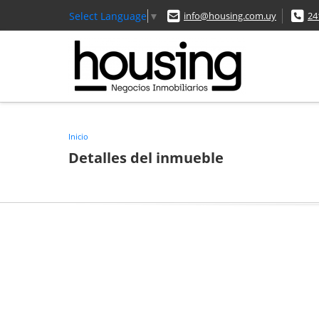
Select Language
▼
info@housing.com.uy
24
Inicio
Detalles del inmueble