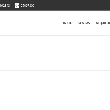
192343
95097809
INICIO
VENTAS
ALQUILE