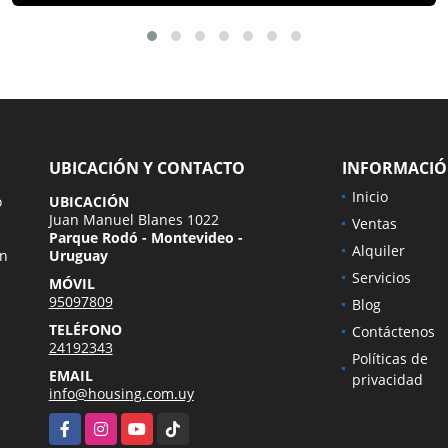
UBICACIÓN Y CONTACTO
INFORMACI
Inicio
o
UBICACIÓN
Juan Manuel Blanes 1022
Ventas
Parque Rodó - Montevideo -
Alquiler
en
Uruguay
Servicios
MÓVIL
95097809
Blog
TELÉFONO
Contáctenos
24192343
Políticas de
EMAIL
privacidad
info@housing.com.uy
Facebook
Instagram
YouTube
TikTok