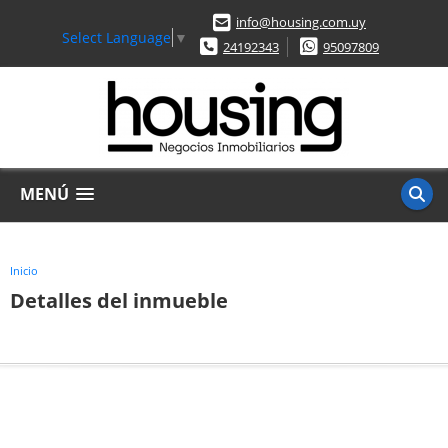
info@housing.com.uy
Select Language
▼
24192343
95097809
MENÚ
Inicio
Detalles del inmueble