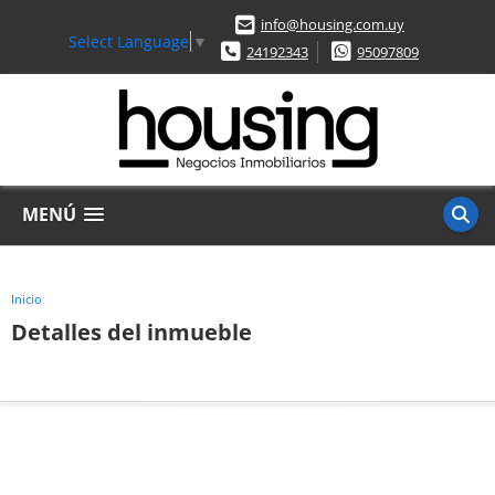
info@housing.com.uy
Select Language
▼
24192343
95097809
MENÚ
Inicio
Detalles del inmueble