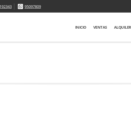
192343
95097809
INICIO
VENTAS
ALQUILE