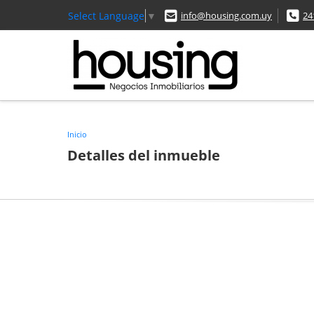
Select Language
▼
info@housing.com.uy
24
Inicio
Detalles del inmueble