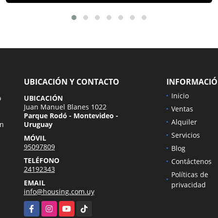
UBICACIÓN Y CONTACTO
INFORMACI
Inicio
o
UBICACIÓN
Juan Manuel Blanes 1022
Ventas
Parque Rodó - Montevideo -
Alquiler
en
Uruguay
Servicios
MÓVIL
95097809
Blog
TELÉFONO
Contáctenos
24192343
Políticas de
EMAIL
privacidad
info@housing.com.uy
Facebook
Instagram
YouTube
TikTok