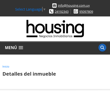
info@housing.com.uy
Select Language
▼
24192343
95097809
MENÚ
Inicio
Detalles del inmueble