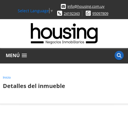
info@housing.com.uy
Select Language
▼
24192343
95097809
MENÚ
Inicio
Detalles del inmueble