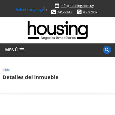
info@housing.com.uy
Select Language
▼
24192343
95097809
MENÚ
Inicio
Detalles del inmueble