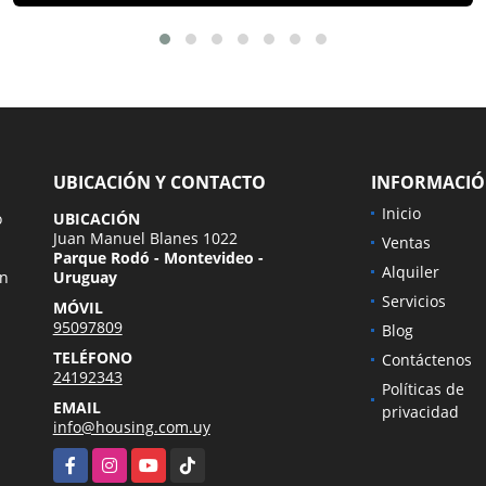
UBICACIÓN Y CONTACTO
INFORMACI
Inicio
o
UBICACIÓN
Juan Manuel Blanes 1022
Ventas
Parque Rodó - Montevideo -
Alquiler
en
Uruguay
Servicios
MÓVIL
95097809
Blog
TELÉFONO
Contáctenos
24192343
Políticas de
EMAIL
privacidad
info@housing.com.uy
Facebook
Instagram
YouTube
TikTok