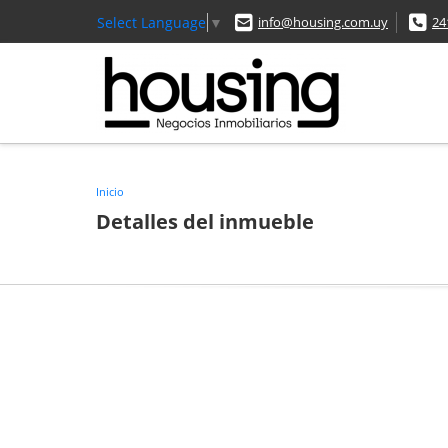
Select Language
▼
info@housing.com.uy
24
Inicio
Detalles del inmueble