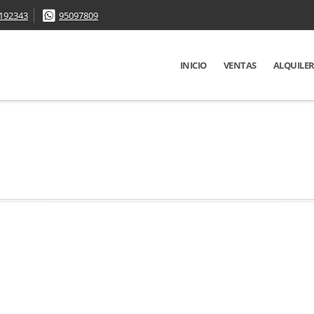
192343
95097809
INICIO
VENTAS
ALQUILE