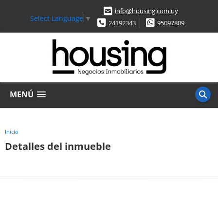
info@housing.com.uy
Select Language
▼
24192343
95097809
MENÚ
Inicio
Detalles del inmueble