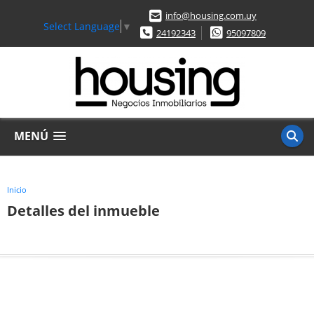
info@housing.com.uy
Select Language
▼
24192343
95097809
MENÚ
Inicio
Detalles del inmueble