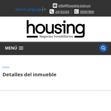
info@housing.com.uy
Select Language
▼
24192343
95097809
MENÚ
Inicio
Detalles del inmueble