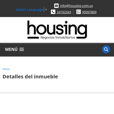
info@housing.com.uy
Select Language
▼
24192343
95097809
MENÚ
Inicio
Detalles del inmueble