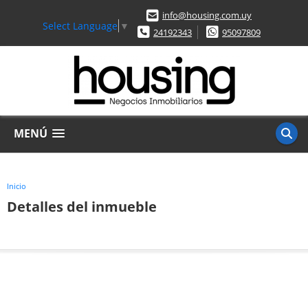
info@housing.com.uy
Select Language
▼
24192343
95097809
MENÚ
Inicio
Detalles del inmueble