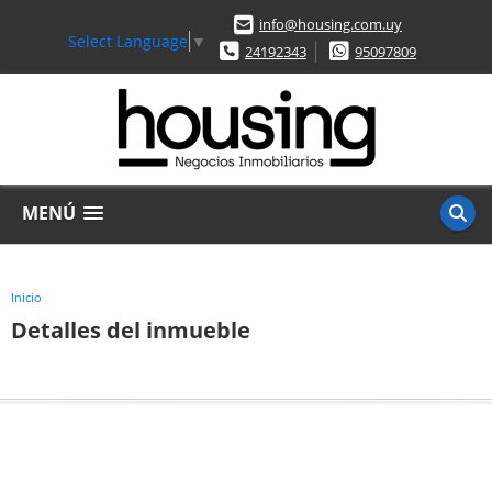
info@housing.com.uy
Select Language
▼
24192343
95097809
MENÚ
Inicio
Detalles del inmueble