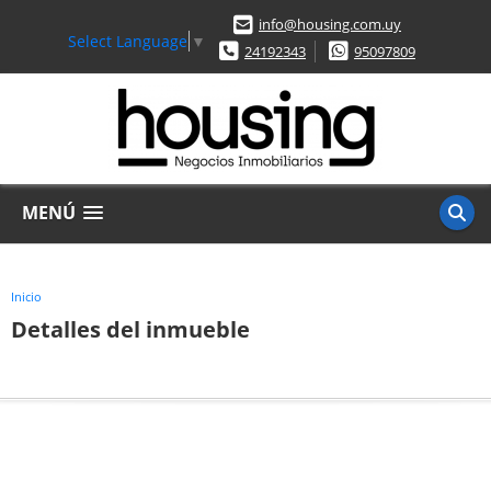
info@housing.com.uy
Select Language
▼
24192343
95097809
MENÚ
Inicio
Detalles del inmueble