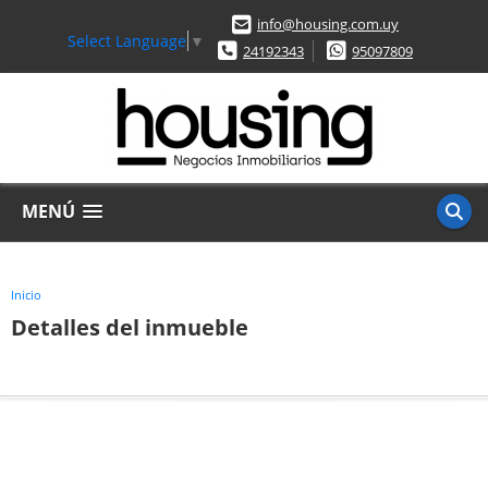
info@housing.com.uy
Select Language
▼
24192343
95097809
MENÚ
Inicio
Detalles del inmueble