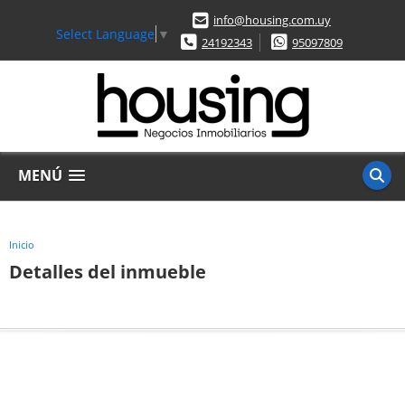
info@housing.com.uy
Select Language
▼
24192343
95097809
MENÚ
Inicio
Detalles del inmueble