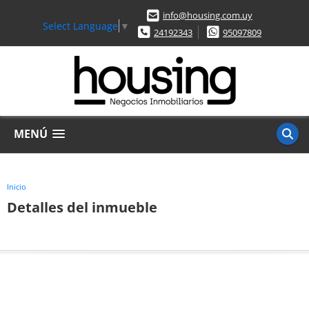
info@housing.com.uy
Select Language
▼
24192343
95097809
MENÚ
Inicio
Detalles del inmueble