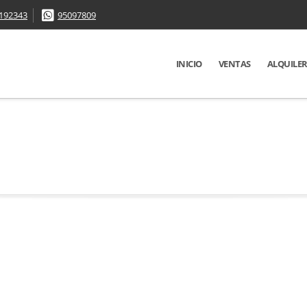
192343
95097809
INICIO
VENTAS
ALQUILE