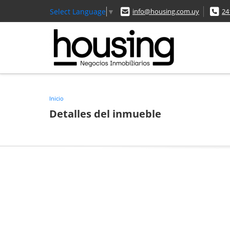
Select Language
▼
info@housing.com.uy
24
Inicio
Detalles del inmueble