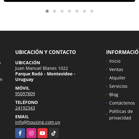
UBICACIÓN Y CONTACTO
INFORMACI
Inicio
o
UBICACIÓN
Juan Manuel Blanes 1022
Ventas
Parque Rodó - Montevideo -
Alquiler
en
Uruguay
Servicios
MÓVIL
95097809
Blog
TELÉFONO
Contáctenos
24192343
Políticas de
EMAIL
privacidad
info@housing.com.uy
Facebook
Instagram
YouTube
TikTok