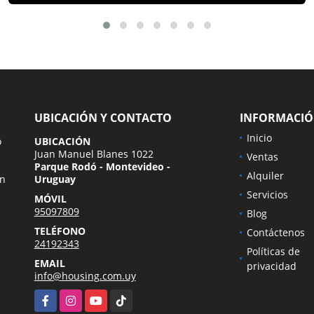
UBICACIÓN Y CONTACTO
INFORMACI
Inicio
o
UBICACIÓN
Juan Manuel Blanes 1022
Ventas
Parque Rodó - Montevideo -
Alquiler
en
Uruguay
Servicios
MÓVIL
95097809
Blog
TELÉFONO
Contáctenos
24192343
Políticas de
EMAIL
privacidad
info@housing.com.uy
Facebook
Instagram
YouTube
TikTok