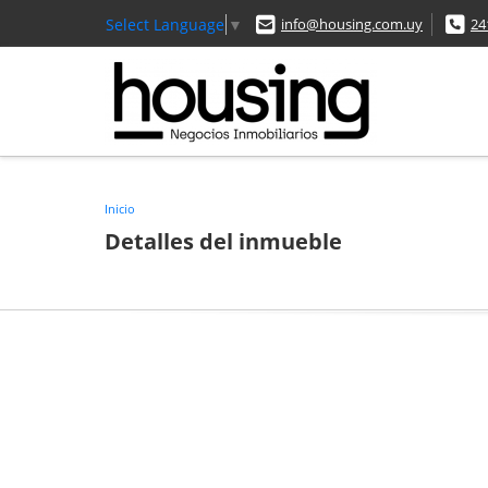
Select Language
▼
info@housing.com.uy
24
Inicio
Detalles del inmueble