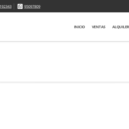
192343
95097809
INICIO
VENTAS
ALQUILE