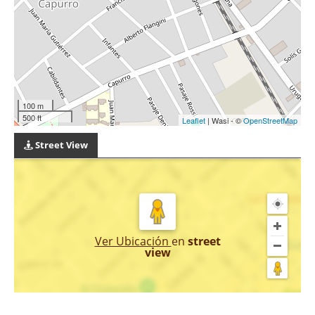
100 m
500 ft
Leaflet
| Wasi - ©
OpenStreetMap
Street View
Ver Ubicación
en
street
view