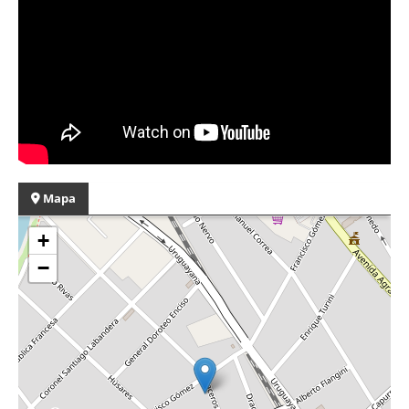
Mapa
+
−