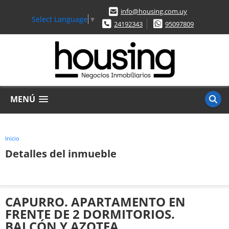
info@housing.com.uy
Select Language
▼
24192343
95097809
MENÚ
Inicio
Detalles del inmueble
CAPURRO. APARTAMENTO EN
FRENTE DE 2 DORMITORIOS.
BALCÓN Y AZOTEA.