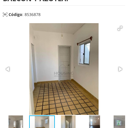
Código
: 8536878