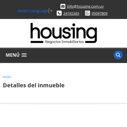
info@housing.com.uy
Select Language
▼
24192343
95097809
MENÚ
Inicio
Detalles del inmueble