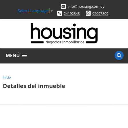
info@housing.com.uy
Select Language
▼
24192343
95097809
MENÚ
Inicio
Detalles del inmueble