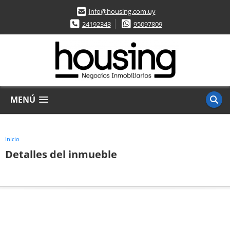
info@housing.com.uy
24192343
95097809
MENÚ
Inicio
Detalles del inmueble