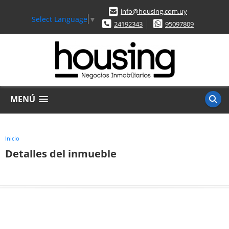
info@housing.com.uy
Select Language
▼
24192343
95097809
MENÚ
Inicio
Detalles del inmueble