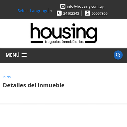
info@housing.com.uy
Select Language
▼
24192343
95097809
MENÚ
Inicio
Detalles del inmueble