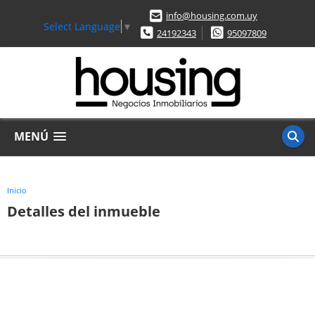
info@housing.com.uy
Select Language
▼
24192343
95097809
MENÚ
Inicio
Detalles del inmueble