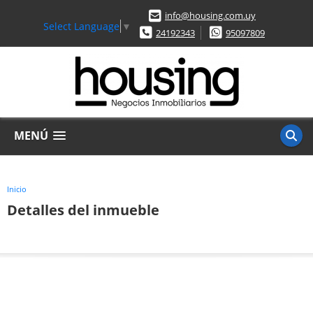
info@housing.com.uy
Select Language
▼
24192343
95097809
MENÚ
Inicio
Detalles del inmueble