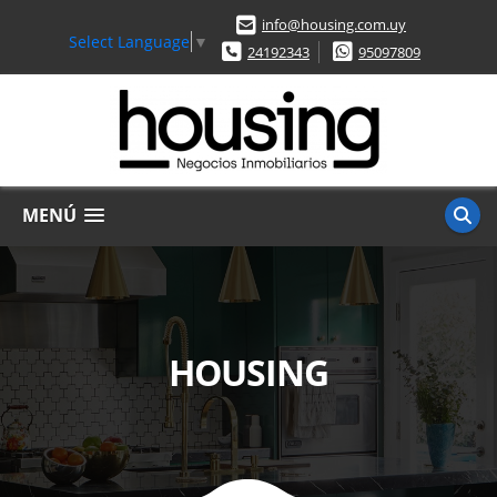
info@housing.com.uy
Select Language
▼
24192343
95097809
MENÚ
HOUSING