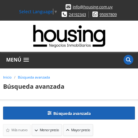
info@housing.com.uy
Select Language
▼
24192343
95097809
MENÚ
Inicio
Búsqueda avanzada
Búsqueda avanzada
Búsqueda avanzada
Más nuevo
Menor precio
Mayor precio