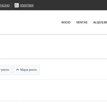
192343
95097809
INICIO
VENTAS
ALQUILE
 precio
Mayor precio