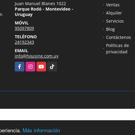
Juan Manuel Blanes 1022
Ventas
Parque Rodó - Montevideo -
Alquiler
en
Uruguay
Servicios
MÓVIL
95097809
Blog
TELÉFONO
Contáctenos
24192343
Políticas de
EMAIL
privacidad
info@housing.com.uy
Facebook
Instagram
YouTube
TikTok
periencia.
Más información