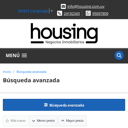
info@housing.com.uy
Select Language
▼
24192343
95097809
MENÚ
Inicio
Búsqueda avanzada
Búsqueda avanzada
Búsqueda avanzada
Más nuevo
Menor precio
Mayor precio