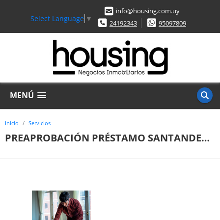
info@housing.com.uy
Select Language
▼
24192343
95097809
MENÚ
Inicio
Servicios
PREAPROBACIÓN PRÉSTAMO SANTANDER EN EL DÍA.