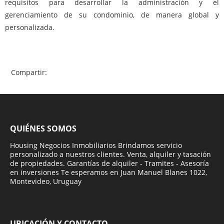
requisitos para desarrollar la administración y el
gerenciamiento de su condominio, de manera global y
personalizada.
Compartir:
QUIÉNES SOMOS
Housing Negocios Inmobiliarios Brindamos servicio
personalizado a nuestros clientes. Venta, alquiler y tasación
de propiedades. Garantías de alquiler - Tramites - Asesoría
en inversiones Te esperamos en Juan Manuel Blanes 1022,
Montevideo, Uruguay
UBICACIÓN Y CONTACTO