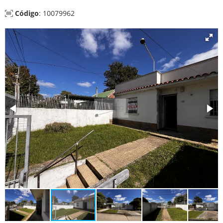
Código
: 10079962