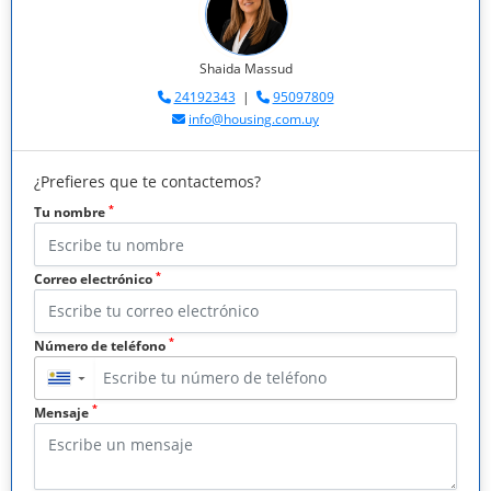
Shaida Massud
24192343
|
95097809
info@housing.com.uy
¿Prefieres que te contactemos?
*
Tu nombre
*
Correo electrónico
*
Número de teléfono
▼
*
Mensaje