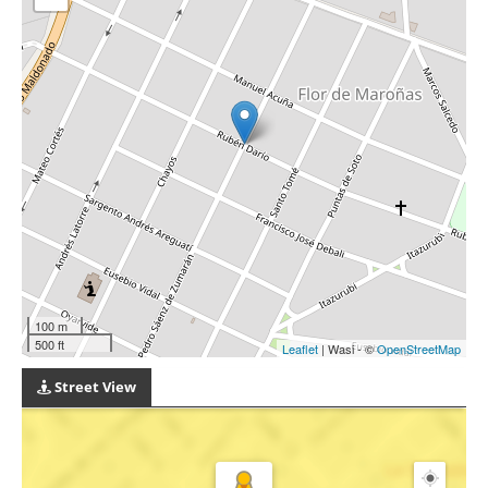
100 m
500 ft
Leaflet
| Wasi - ©
OpenStreetMap
Street View