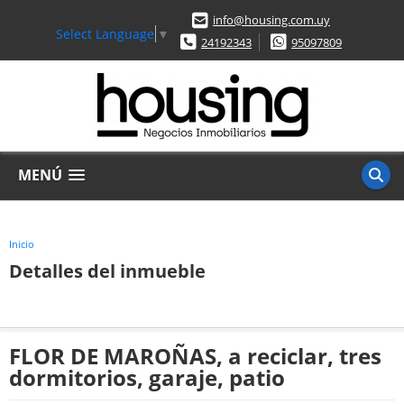
info@housing.com.uy
Select Language
▼
24192343
95097809
MENÚ
Inicio
Detalles del inmueble
FLOR DE MAROÑAS, a reciclar, tres
dormitorios, garaje, patio