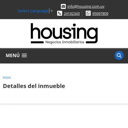
info@housing.com.uy
Select Language
▼
24192343
95097809
MENÚ
Inicio
Detalles del inmueble