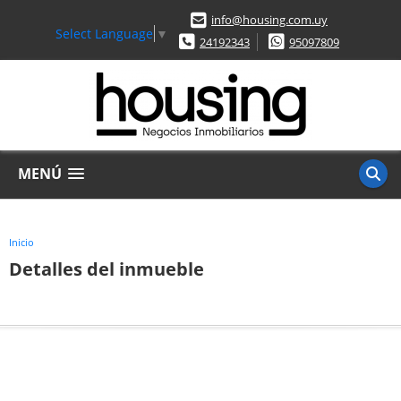
info@housing.com.uy
Select Language
▼
24192343
95097809
MENÚ
Inicio
Detalles del inmueble