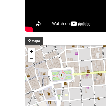
Mapa
+
−