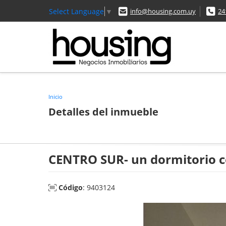
Select Language
▼
info@housing.com.uy
24
Inicio
Detalles del inmueble
CENTRO SUR- un dormitorio co
Código
: 9403124