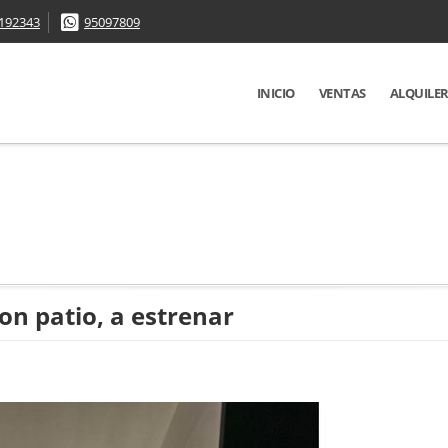
192343
95097809
INICIO
VENTAS
ALQUILE
n patio, a estrenar