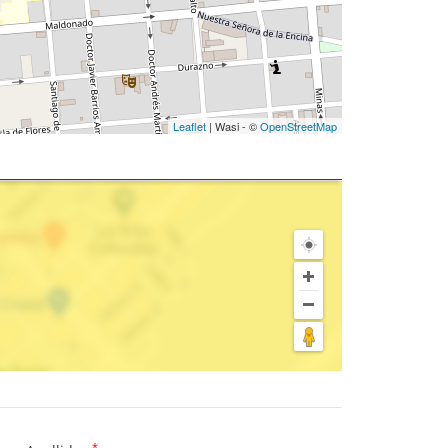
Leaflet
| Wasi - ©
OpenStreetMap
*