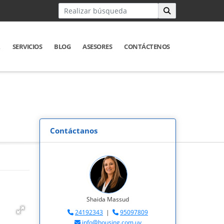
R
SERVICIOS
BLOG
ASESORES
CONTÁCTENOS
Contáctanos
Shaida Massud
24192343
|
95097809
info@housing.com.uy