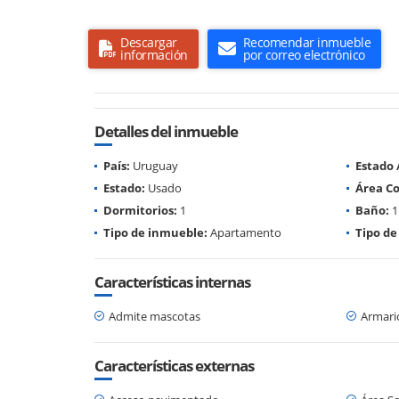
Descargar
Recomendar inmueble
información
por correo electrónico
Detalles del inmueble
País:
Uruguay
Estado
Estado:
Usado
Área Co
Dormitorios:
1
Baño:
1
Tipo de inmueble:
Apartamento
Tipo de
Características internas
Admite mascotas
Armari
Características externas