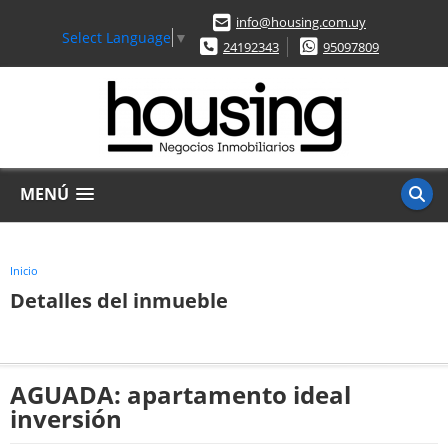
info@housing.com.uy
Select Language
▼
24192343
95097809
MENÚ
Inicio
Detalles del inmueble
AGUADA: apartamento ideal
inversión