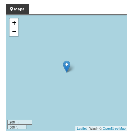
Mapa
+
−
200 m
500 ft
Leaflet
| Wasi - ©
OpenStreetMap