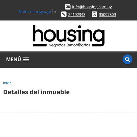
info@housing.com.uy
Select Language
▼
24192343
95097809
MENÚ
Inicio
Detalles del inmueble